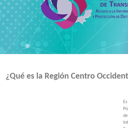
¿Qué es la Región Centro Occiden
Es
Pú
de
In