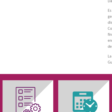
Da
Es
ge
di
Co
fi
en
de
L
Gu